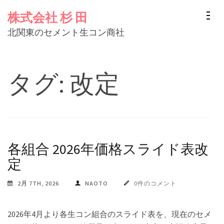
コ
株式会社 杉 田
ン
北関東のセメント生コン商社
テ
ン
ツ
タグ:
改定
へ
ス
キ
ッ
プ
各組合 2026年価格スライド表改
(Enter
定
を
2月 7TH, 2026
NAOTO
0件のコメント
押
す)
2026年4月より各生コン組合のスライド表を、現在のセメ