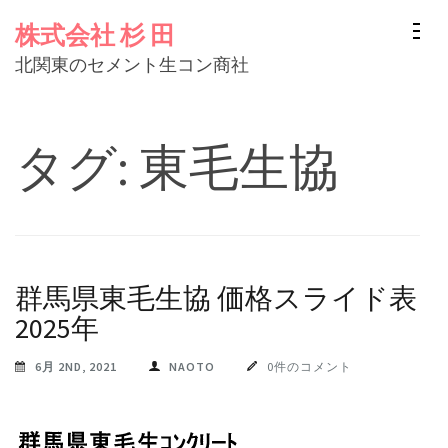
コ
株式会社 杉 田
ン
北関東のセメント生コン商社
テ
ン
ツ
タグ:
東毛生協
へ
ス
キ
ッ
プ
群馬県東毛生協 価格スライド表
(Enter
2025年
を
6月 2ND, 2021
NAOTO
0件のコメント
押
す)