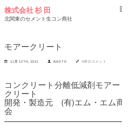
コ
株式会社 杉 田
ン
北関東のセメント生コン商社
テ
ン
ツ
モアークリート
へ
ス
11月 13TH, 2021
NAOTO
0件のコメント
キ
ッ
プ
コンクリート分離低減剤モアー
(Enter
クリート
を
開発・製造元 (有)エム・エム商
押
会
す)